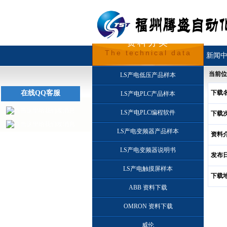
资料分类
The technical data
首页
关于我们
新闻
当前位
LS产电低压产品样本
在线QQ客服
下载
LS产电PLC产品样本
LS产电PLC编程软件
下载
LS产电变频器产品样本
资料
LS产电变频器说明书
发布
LS产电触摸屏样本
下载
ABB 资料下载
OMRON 资料下载
威伦