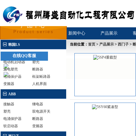
产品中心
Product series
首页
关于我们
新闻中心
产品展示
当前位置：
首页
>
产品展示
>
西门子
>
韩国LS
接触器
继电器
在线QQ客服
电动机启动器
塑壳
漏电塑壳
断路器
电涌保护器
框架断路器
变频器
人机界面
ABB
接触器
继电器
塑壳
双电源开关
电涌保护器
断路器
软启动器
变频器